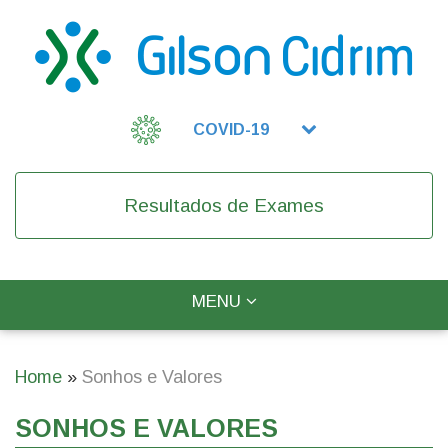
Skip
to
main
content
COVID-19
Resultados de Exames
TOGGLE
MENU
Main
NAVIGATION
navigation
Home
Sonhos e Valores
Breadcrumb
SONHOS E VALORES