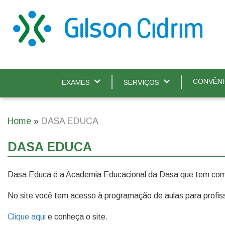
Skip
to
main
content
CONVÊN
EXAMES
SERVIÇOS
Main
navigation
Home
DASA EDUCA
Breadcrumb
DASA EDUCA
Dasa Educa é a Academia Educacional da Dasa que tem como
No site você tem acesso à programação de aulas para profissio
Clique aqui
e conheça o site.