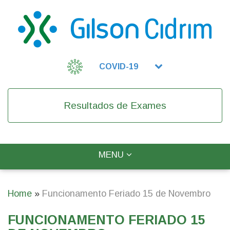
Skip
to
main
content
COVID-19
Resultados de Exames
TOGGLE
MENU
Main
NAVIGATION
navigation
Home
Funcionamento Feriado 15 de Novembro
Breadcrumb
FUNCIONAMENTO FERIADO 15